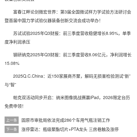
富春江畔论剑微宏世界：第3届全国微试样力学试验方法研讨会
暨首届中国力学试验仪器装备创新交流会成功举办！
苏试试验2025年Q3财报：前三季度营收稳健增长8.95%，单季
度净利润承压
钢研纳克2025年Q3财报：前三季度营收8.06亿元，净利润增长
15.08%
2025Q.C.China：近150家展商齐聚，解码无损害检验测试“新”
与“智”
帕克双活动同步开启：纳米图像挑战赛赢iPad，2026限定台历
免费申领！
固原市审批局依法完成286个车用气瓶注销工作
上一条
涨停雷达：瓶级聚酯切片+PTA龙头 三房巷触及涨停
下一条