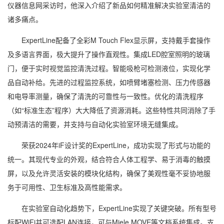
仪器信息网采访时，他深入介绍了新品如何精准解决实验室清洁的
诸多痛点。
ExpertLine配备了全彩M Touch Flex显示屏，支持戴手套操作
及多语言界面，极大提升了操作直观性。集成LED腔室照明的玻璃
门，便于实时视觉监控清洗过程。智能吸枪可检测液位，实现化学
品自动补给。先进的过程监控系统，如喷臂堵塞检测、压力传感器
和电导率测量，确保了清洗的可靠性与一致性。优化的清洗程序
（如“标准生态”程序）大大降低了资源消耗。这些特性共同消除了手
动预清洁的需要，并支持与自动化实验室环境无缝集成。
荣获2024年iF设计奖的ExpertLine，成功实现了形式与功能的
统一。其现代专业的外观，结合符合人体工程学、易于消毒的触摸
屏，以及允许灵活安装的模块化结构，确保了美观性毫不妥协地服
务于可用性、卫生标准及高性能需求。
在实验室自动化趋势下，ExpertLine实现了关键突破。所有型号
标配WiFi并可选配LAN连接，可与Miele MOVE等文档系统集成。支