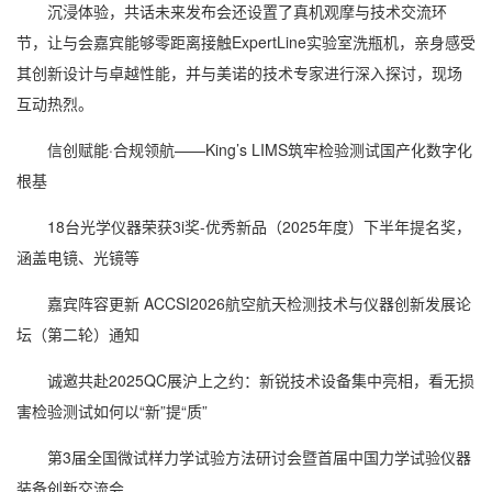
沉浸体验，共话未来发布会还设置了真机观摩与技术交流环
节，让与会嘉宾能够零距离接触ExpertLine实验室洗瓶机，亲身感受
其创新设计与卓越性能，并与美诺的技术专家进行深入探讨，现场
互动热烈。
信创赋能·合规领航——King’s LIMS筑牢检验测试国产化数字化
根基
18台光学仪器荣获3i奖-优秀新品（2025年度）下半年提名奖，
涵盖电镜、光镜等
嘉宾阵容更新 ACCSI2026航空航天检测技术与仪器创新发展论
坛（第二轮）通知
诚邀共赴2025QC展沪上之约：新锐技术设备集中亮相，看无损
害检验测试如何以“新”提“质”
第3届全国微试样力学试验方法研讨会暨首届中国力学试验仪器
装备创新交流会