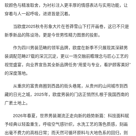
软颜色与精准取舍，为衬衫注入更丰厚的情感表达与实用功能，让
穿着与人一起呼吸，进退皆是沉着。
当欧度2025秋冬形象大片在苍莽雪山下打开画卷，这已不只是
新季新品的陈设场，更是今世男性精力图景的投影。
作为四川男装范畴的领军品牌，欧度在新季不只展现其深耕男
装调配范畴27载的深沉沉淀，更以一场交融前瞻理念与匠心工艺的
视觉盛宴，向业界宣告其全新品牌任务“用爱与专业，看护顾客美好”
的深度落地。
从重庆的富贵商圈到西昌的街头巷尾，从贵州的山间城市到西
藏的日光之城，2025年，欧度男装的门店正悄然扎根于我国西南的
广袤土地上。
2026年春夏，世界男装潮流正走向新的趋势新篇：科技面料赋
予经典以轻盈重生，呼吸空气感针织，水洗工艺的落色质感，刻画
出毫不费力的高档日常；而天然可循环原料与大地色系的回归，则