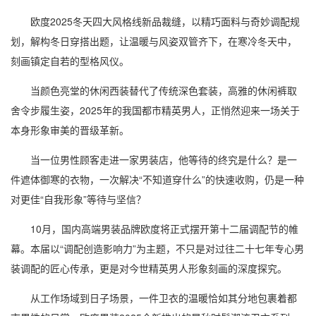
欧度2025冬天四大风格线新品裁缝，以精巧面料与奇妙调配规
划，解构冬日穿搭出题，让温暖与风姿双管齐下，在寒冷冬天中，
刻画镇定自若的型格风仪。
当颜色亮堂的休闲西装替代了传统深色套装，高雅的休闲裤取
舍令步履生姿，2025年的我国都市精英男人，正悄然迎来一场关于
本身形象审美的晋级革新。
当一位男性顾客走进一家男装店，他等待的终究是什么？是一
件遮体御寒的衣物，一次解决“不知道穿什么”的快速收购，仍是一种
对更佳“自我形象”等待与坚信？
10月，国内高端男装品牌欧度将正式摆开第十二届调配节的帷
幕。本届以“调配创造影响力”为主题，不只是对过往二十七年专心男
装调配的匠心传承，更是对今世精英男人形象刻画的深度探究。
从工作场域到日子场景，一件卫衣的温暖恰如其分地包裹着都