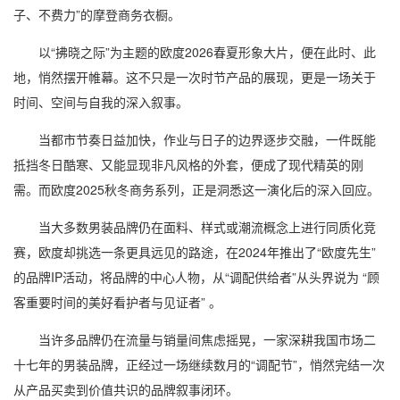
子、不费力”的摩登商务衣橱。
以“拂晓之际”为主题的欧度2026春夏形象大片，便在此时、此
地，悄然摆开帷幕。这不只是一次时节产品的展现，更是一场关于
时间、空间与自我的深入叙事。
当都市节奏日益加快，作业与日子的边界逐步交融，一件既能
抵挡冬日酷寒、又能显现非凡风格的外套，便成了现代精英的刚
需。而欧度2025秋冬商务系列，正是洞悉这一演化后的深入回应。
当大多数男装品牌仍在面料、样式或潮流概念上进行同质化竞
赛，欧度却挑选一条更具远见的路途，在2024年推出了“欧度先生”
的品牌IP活动，将品牌的中心人物，从“调配供给者”从头界说为 “顾
客重要时间的美好看护者与见证者” 。
当许多品牌仍在流量与销量间焦虑摇晃，一家深耕我国市场二
十七年的男装品牌，正经过一场继续数月的“调配节”，悄然完结一次
从产品买卖到价值共识的品牌叙事闭环。