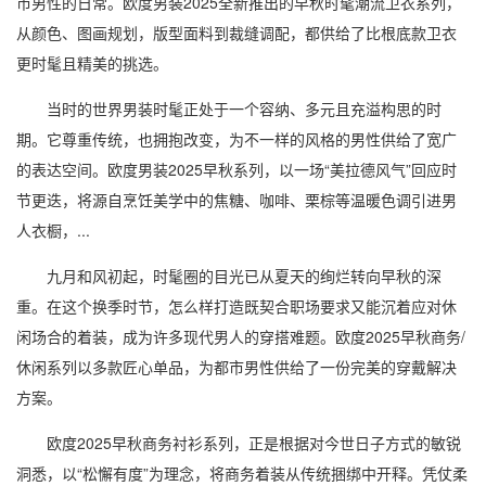
市男性的日常。欧度男装2025全新推出的早秋时髦潮流卫衣系列，
从颜色、图画规划，版型面料到裁缝调配，都供给了比根底款卫衣
更时髦且精美的挑选。
当时的世界男装时髦正处于一个容纳、多元且充溢构思的时
期。它尊重传统，也拥抱改变，为不一样的风格的男性供给了宽广
的表达空间。欧度男装2025早秋系列，以一场“美拉德风气”回应时
节更迭，将源自烹饪美学中的焦糖、咖啡、栗棕等温暖色调引进男
人衣橱，...
九月和风初起，时髦圈的目光已从夏天的绚烂转向早秋的深
重。在这个换季时节，怎么样打造既契合职场要求又能沉着应对休
闲场合的着装，成为许多现代男人的穿搭难题。欧度2025早秋商务/
休闲系列以多款匠心单品，为都市男性供给了一份完美的穿戴解决
方案。
欧度2025早秋商务衬衫系列，正是根据对今世日子方式的敏锐
洞悉，以“松懈有度”为理念，将商务着装从传统捆绑中开释。凭仗柔