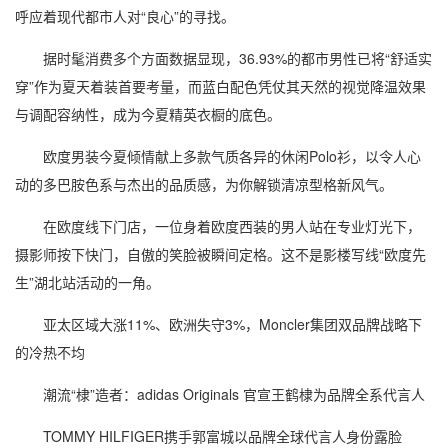
呼应着现代都市人对“良心”的寻找。
据时髦消费多个方面数据显现，36.93%的都市男性已将“舒适实
穿”作为夏天着装首要考量，而蓝白配色凭仗其天然的视觉降温效果
与调配容纳性，成为今夏精英衣橱的底色。
欧度男装今夏倾情献上多款气质各异的休闲Polo衫，以令人心
动的多巴胺色系与杰出的品质感，为你解锁清凉型格新风气。
在欧度线下门店，一位身着欧度西装的男人站在专业灯光下，
摄影师按下快门，自傲的笑脸被瞬间定格。这不是影楼写线“欧度先
生”湖北站活动的一角。
亚太区域大涨11%、欧洲失守3%，Moncler集团双品牌战略下
的冷热不均
潮流“棣”造者：adidas Originals 官宣王鹤棣为品牌全系代言人
TOMMY HILFIGER携手郭富城以品牌全球代言人身份露脸